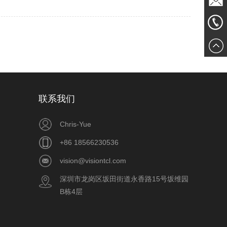
发送邮
861856
件
联系我们
Chris-Yue
+86 18566230536
vision@visiontcl.com
深圳市龙岗区坂田街道永香路15号坂维园
B栋4层