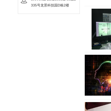
335号龙景科技园D栋2楼