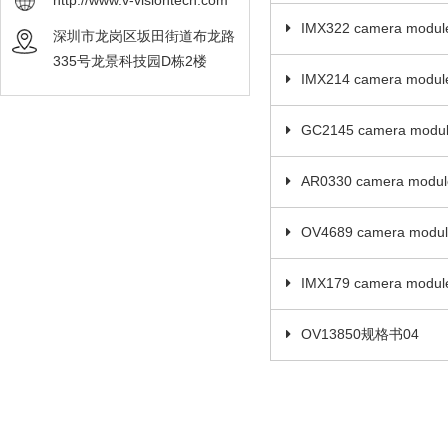
http://www.v-visiontech.com
IMX322 camera module 
深圳市龙岗区坂田街道布龙路
335号龙景科技园D栋2楼
IMX214 camera module s
GC2145 camera module
AR0330 camera module 
OV4689 camera module
IMX179 camera module 
OV13850规格书04