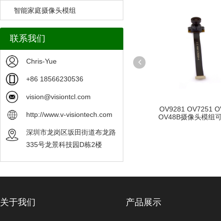
智能家庭摄像头模组
联系我们
Chris-Yue
+86 18566230536
vision@visiontcl.com
模组
单色摄像头模组
OV9281 OV7251 O
http://www.v-visiontech.com
OV48B摄像头模组可定
深圳市龙岗区坂田街道布龙路
335号龙景科技园D栋2楼
关于我们
产品展示