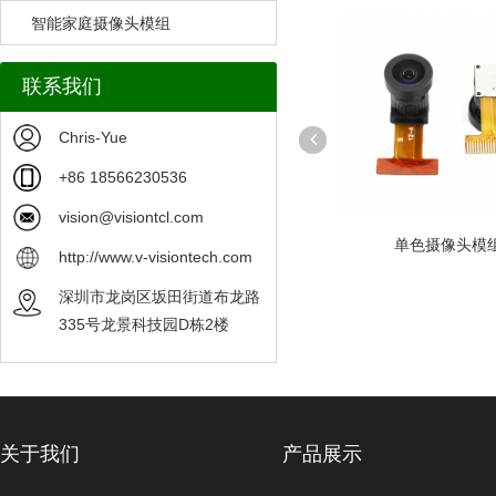
智能家庭摄像头模组
联系我们
Chris-Yue
+86 18566230536
vision@visiontcl.com
模组
OV5640 摄像头模组可定制
单色摄像头模
http://www.v-visiontech.com
深圳市龙岗区坂田街道布龙路
335号龙景科技园D栋2楼
关于我们
产品展示