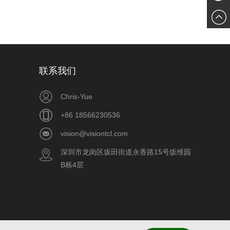
861856
件
联系我们
Chris-Yue
+86 18566230536
vision@visiontcl.com
深圳市龙岗区坂田街道永香路15号坂维园
B栋4层