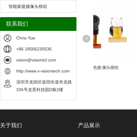
智能家庭摄像头模组
联系我们
Chris-Yue
+86 18566230536
vision@visiontcl.com
模组可定制
单色摄像头模组
OV9281 OV7251 O
http://www.v-visiontech.com
OV48B摄像头模组可定
深圳市龙岗区坂田街道布龙路
335号龙景科技园D栋2楼
关于我们
产品展示