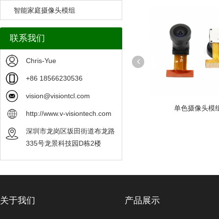
智能家庭摄像头模组
联系我们
Chris-Yue
+86 18566230536
vision@visiontcl.com
模组可定制
单色摄像头模组
OV9281 OV7251 O
http://www.v-visiontech.com
OV48B摄像头模组可定
深圳市龙岗区坂田街道布龙路
335号龙景科技园D栋2楼
关于我们
产品展示