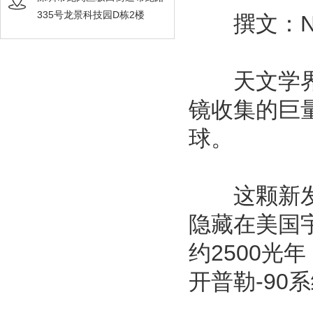
335号龙景科技园D栋2楼
撰文：Nadi
天文学界上
镜收集的巨
球。
这颗新发现的行
隐藏在美国
约2500
开普勒-9