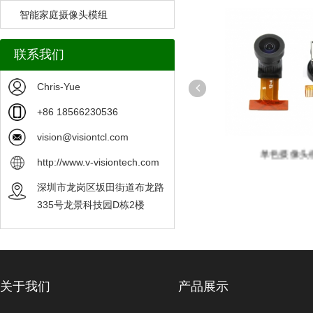
智能家庭摄像头模组
联系我们
Chris-Yue
+86 18566230536
vision@visiontcl.com
模组
OV5640 摄像头模组可定制
单色摄像头模
http://www.v-visiontech.com
深圳市龙岗区坂田街道布龙路
335号龙景科技园D栋2楼
关于我们
产品展示