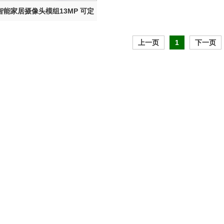
组智能家居摄像头模组13MP 可定
制...
上一页
1
下一页