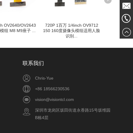
发送邮
万 1/4inch OV9712
1/4inch 1080P OV5640摄像头
500万摄像
60度摄像头模组适用人脸
模组 24pin金手指 M12广角 可
头1080P 
861856
件
识别...
定制...
联系我们
Chris-Yue
+86 18566230536
vision@visiontcl.com
深圳市龙岗区坂田街道永香路15号坂维园
B栋4层