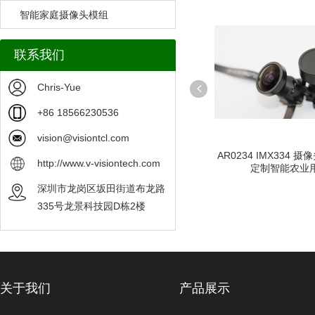
智能家庭摄像头模组
联系我们
Chris-Yue
+86 18566230536
vision@visiontcl.com
OV9282
低照度八百万五百万摄像头模组
AR0234 IMX334 
http://www.v-visiontech.com
定制...
智能工业用
定制智能农业
深圳市龙岗区坂田街道布龙路
335号龙景科技园D栋2楼
关于我们
产品展示