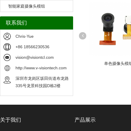
智能家庭摄像头模组
联系我们
Chris-Yue
+86 18566230536
vision@visiontcl.com
模组
OV5640 摄像头模组可定制
单色摄像头模
http://www.v-visiontech.com
深圳市龙岗区坂田街道布龙路
335号龙景科技园D栋2楼
关于我们
产品展示